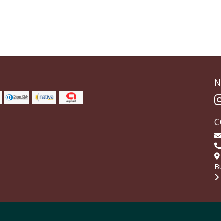
N
C
Bu