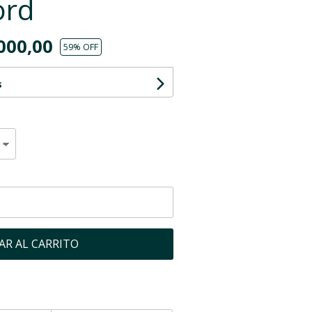
ord
000,00
59
% OFF
s
AR AL CARRITO